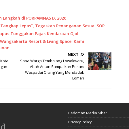
 Langkah di PORPAMNAS IX 2026
“Tangkap Lepas”, Tegaskan Penanganan Sesuai SOP
Hapus Tunggakan Pajak Kendaraan Ojol
Wangsakarta Resort & Living Space: Kami
unan
NEXT
 Kota
Sapa Warga Tembalang Lowokwaru,
ngan
Abah Anton Sampaikan Pesan:
Waspadai Orang Yang Mendadak
Loman
Pedoman Media Siber
Privacy Policy