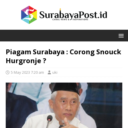
Piagam Surabaya : Corong Snouck
Hurgronje ?
5 May 2023 7:20 am
uki