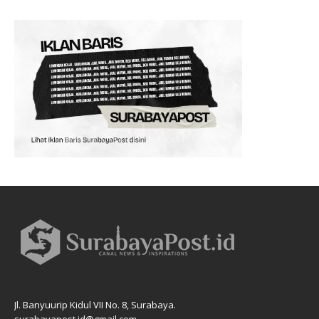
Jl. Banyuurip Kidul VII No. 8, Surabaya.