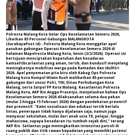
Polresta Malang Kota Gelar Ops Keselamatan Semeru 2026,
Libatkan 85 Personel Gabungan MALANGKOTA
(SurabayaPost.id) - Polresta Malang Kota menggelar apel
pasukan gabungan Operasi Keselamatan Semeru 2026 di
halaman Mapolresta Malang Kota, Senin (2/2/2026). Operasi ini
bertujuan menciptakan kepatuhan dan kesadaran
kamseltibcarlantas yang aman, tertib, dan kondusif menjelang
meningkatnya mobilitas warga pada Ramadan dan Idulfitri
2026. Apel penyematan pita biru oleh Kabag Ops Polresta
Malang kota Kompol Wiwin Rusli melibatkan 85 personel
gabungan dari unsur Polri, TNI, Dinas Perhubungan Kota
Malang, serta Satpol PP Kota Malang. Kasatlantas Polresta
Malang Kota, AKP Rio Angga Prasetyo, menjelaskan bahwa Ops
Keselamatan Semeru 2026 dilaksanakan selama dua pekan
(mulai 2 hingga 15 Februari 2026) dengan pendekatan preemtif
dan preventif. "Kami sosialisasi dan edukasi tertib berlalu
lintas, penerapan tidak hanya dijalanan saja, namun juga
menyasar sekolahan, mulai dari anak usia TK, pelajar, hingga
mahasiswa, supaya kesadaran itu tumbuh sejak dini," terang
AKP Rio. Satlantas juga meningkatkan intensitas patroli di
ruang publik dan titik rawan kepadatan yang memiliki potensi