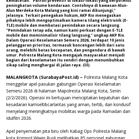
kemacetan. "Patroli preventif di lokasi-lokasi yang berpotensi
peningkatan volume kendaraan. Contohnya di kawasan Alun-
Alun Merdeka Kota Malang yang kini ramai dikunjungi,"
jelasnya. Terkait penegakan hukum, AKP Rio menegaskan
pihaknya lebih mengoptimalkan kamera tilang elektronik (E-
TLE) mobile dan membatasi penindakan secara langsung.
"Penindakan tetap ada, namun kami perkuat dengan E-TLE
mobile dan meminimalisir tilang langsung," ungkap AKP Rio.
Dalam Operasi Keselamatan Semeru 2026, terdapat 10 jenis
pelanggaran prioritas, termasuk boncengan lebih dari satu
orang, melebihi batas kecepatan, dan pengendara di bawah
umur. Polresta Malang Kota mengajak masyarakat menjadi
bagian dari keselamatan itu sendiri dengan menumbuhkan
sikap saling menghargai di jalan raya. (lil).
MALANGKOTA (SurabayaPost.id) –
Polresta Malang Kota
menggelar apel pasukan gabungan Operasi Keselamatan
Semeru 2026 di halaman Mapolresta Malang Kota, Senin
(2/2/2026). Operasi ini bertujuan menciptakan kepatuhan dan
kesadaran kamseltibcarlantas yang aman, tertib, dan kondusif
menjelang meningkatnya mobilitas warga pada Ramadan dan
Idulfitri 2026.
Apel penyematan pita biru oleh Kabag Ops Polresta Malang
kota Kompol Wiwin Rusli melibatkan 85 personel gabungan