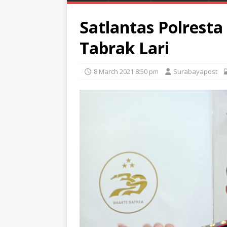
Satlantas Polrest
Tabrak Lari
8 March 2021 8:50 pm
Surabayapost