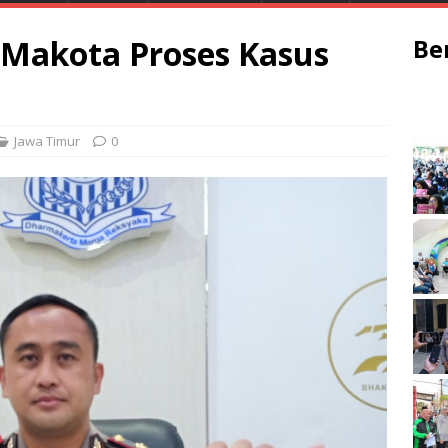
a Makota Proses Kasus
Be
Jawa Timur
0