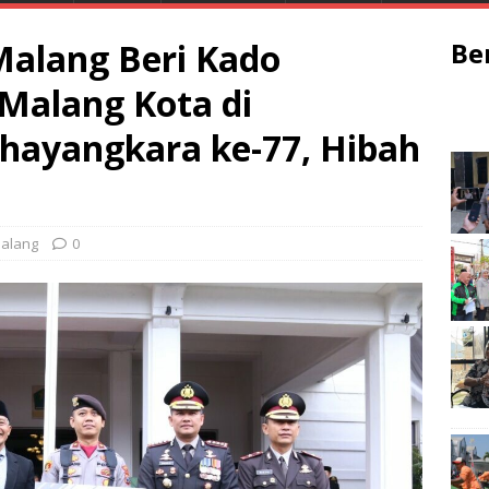
Malang Beri Kado
Be
 Malang Kota di
ayangkara ke-77, Hibah
alang
0