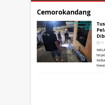
Cemorokandang
Tus
Pel
Dib
11
MALAN
terja
Kedu
tewas