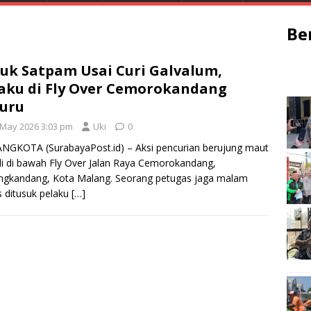
Be
uk Satpam Usai Curi Galvalum,
aku di Fly Over Cemorokandang
uru
 May 2026 3:03 pm
Uki
0
GKOTA (SurabayaPost.id) – Aksi pencurian berujung maut
di di bawah Fly Over Jalan Raya Cemorokandang,
ngkandang, Kota Malang. Seorang petugas jaga malam
 ditusuk pelaku
[…]