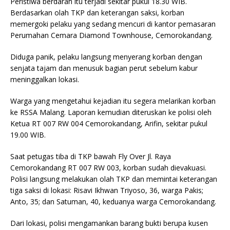
Peristiwa berdarah itu terjadi sekitar pukul 18.30 WIB.
Berdasarkan olah TKP dan keterangan saksi, korban
memergoki pelaku yang sedang mencuri di kantor pemasaran
Perumahan Cemara Diamond Townhouse, Cemorokandang.
Diduga panik, pelaku langsung menyerang korban dengan
senjata tajam dan menusuk bagian perut sebelum kabur
meninggalkan lokasi.
Warga yang mengetahui kejadian itu segera melarikan korban
ke RSSA Malang. Laporan kemudian diteruskan ke polisi oleh
Ketua RT 007 RW 004 Cemorokandang, Arifin, sekitar pukul
19.00 WIB.
Saat petugas tiba di TKP bawah Fly Over Jl. Raya
Cemorokandang RT 007 RW 003, korban sudah dievakuasi.
Polisi langsung melakukan olah TKP dan memintai keterangan
tiga saksi di lokasi: Risavi Ikhwan Triyoso, 36, warga Pakis;
Anto, 35; dan Satuman, 40, keduanya warga Cemorokandang.
Dari lokasi, polisi mengamankan barang bukti berupa kusen