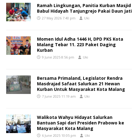
Ramah Lingkungan, Panitia Kurban Masjid
Babul Hidayah Tanjungrejo Pakai Daun Jati
27 May 2026 7:40 pm
Uki
Momen Idul Adha 1446 H, DPD PKS Kota
Malang Tebar 11. 223 Paket Daging
Kurban
9 June 2025 8:56 pm
Uki
Bersama Primaland, Legislator Rendra
Masdrajad Safaat Salurkan 21 Hewan
Kurban Untuk Masyarakat Kota Malang
7 June 2025 11:19 am
Uki
Walikota Wahyu Hidayat Salurkan
Bantuan Sapi dari Presiden Prabowo ke
Masyarakat Kota Malang
6 June 2025 10:05 pm
Uki