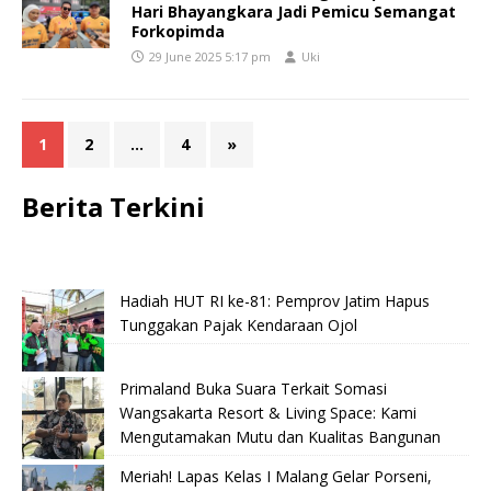
Hari Bhayangkara Jadi Pemicu Semangat
Forkopimda
29 June 2025 5:17 pm
Uki
1
2
…
4
»
Berita Terkini
Hadiah HUT RI ke-81: Pemprov Jatim Hapus
Tunggakan Pajak Kendaraan Ojol
Primaland Buka Suara Terkait Somasi
Wangsakarta Resort & Living Space: Kami
Mengutamakan Mutu dan Kualitas Bangunan
Meriah! Lapas Kelas I Malang Gelar Porseni,