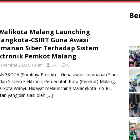
Be
 Walikota Malang Launching
angkota-CSIRT Guna Awasi
manan Siber Terhadap Sistem
ktronik Pemkot Malang
November 2023 8:10 pm
Uki
0
NGKOTA (SurabayaPost.id) – Guna awasi keamanan Siber
dap Sistem Elektronik Pemerintah Kota (Pemkot) Malang,
alikota Wahyu Hidayat melaunching Malangkota- CSIRT.
tan yang diinisiasi oleh
[…]