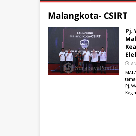
Malangkota- CSIRT
Pj.
Mal
Kea
Ele
8 
MALA
terha
Pj. W
Kegia