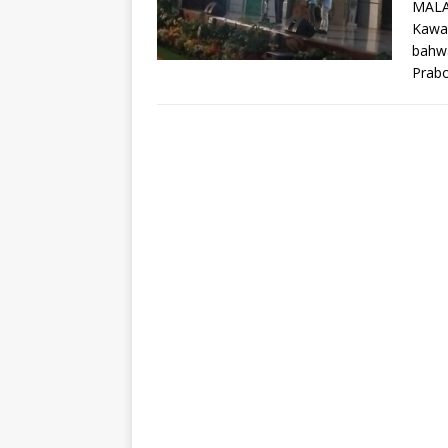
MALA
Kawas
bahwa
Prabo