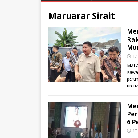
Maruarar Sirait
Men
Rak
Mu
17
MALA
Kawa
perum
untu
Men
Per
6 P
17