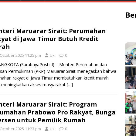
Be
teri Maruarar Sirait: Perumahan
yat di Jawa Timur Butuh Kredit
rah
 October 2025 11:25 pm
Uki
0
NGKOTA (SurabayaPost.id) – Menteri Perumahan dan
san Permukiman (PKP) Maruarar Sirait menegaskan bahwa
ahan rakyat di Jawa Timur membutuhkan kredit murah
k meningkatkan akses masyarakat
[…]
teri Maruarar Sirait: Program
umahan Prabowo Pro Rakyat, Bunga
ersen untuk Pemilik Rumah
 October 2025 11:23 pm
Uki
0