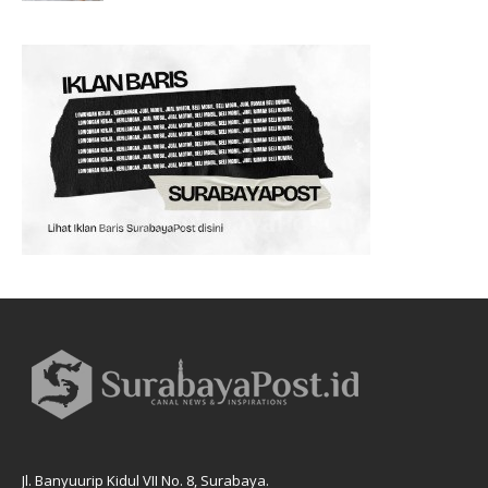
Jl. Banyuurip Kidul VII No. 8, Surabaya.