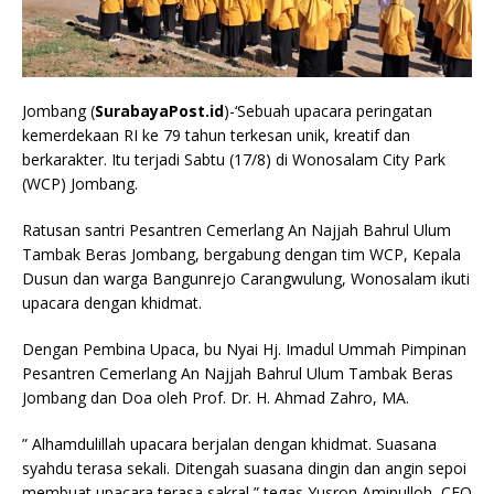
Jombang (
SurabayaPost.id
)-‘Sebuah upacara peringatan
kemerdekaan RI ke 79 tahun terkesan unik, kreatif dan
berkarakter. Itu terjadi Sabtu (17/8) di Wonosalam City Park
(WCP) Jombang.
Ratusan santri Pesantren Cemerlang An Najjah Bahrul Ulum
Tambak Beras Jombang, bergabung dengan tim WCP, Kepala
Dusun dan warga Bangunrejo Carangwulung, Wonosalam ikuti
upacara dengan khidmat.
Dengan Pembina Upaca, bu Nyai Hj. Imadul Ummah Pimpinan
Pesantren Cemerlang An Najjah Bahrul Ulum Tambak Beras
Jombang dan Doa oleh Prof. Dr. H. Ahmad Zahro, MA.
” Alhamdulillah upacara berjalan dengan khidmat. Suasana
syahdu terasa sekali. Ditengah suasana dingin dan angin sepoi
membuat upacara terasa sakral,” tegas Yusron Aminulloh, CEO