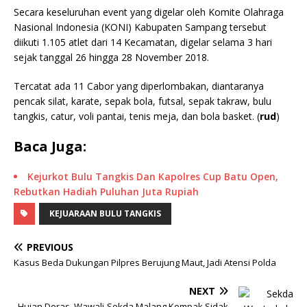
Secara keseluruhan event yang digelar oleh Komite Olahraga
Nasional Indonesia (KONI) Kabupaten Sampang tersebut
diikuti 1.105 atlet dari 14 Kecamatan, digelar selama 3 hari
sejak tanggal 26 hingga 28 November 2018.
Tercatat ada 11 Cabor yang diperlombakan, diantaranya
pencak silat, karate, sepak bola, futsal, sepak takraw, bulu
tangkis, catur, voli pantai, tenis meja, dan bola basket. (
rud
)
Baca Juga:
Kejurkot Bulu Tangkis Dan Kapolres Cup Batu Open,
Rebutkan Hadiah Puluhan Juta Rupiah
KEJUARAAN BULU TANGKIS
PREVIOUS
Kasus Beda Dukungan Pilpres Berujung Maut, Jadi Atensi Polda
NEXT
Hujan Deras, Wawali-Sekda Malang Kompak Sidak