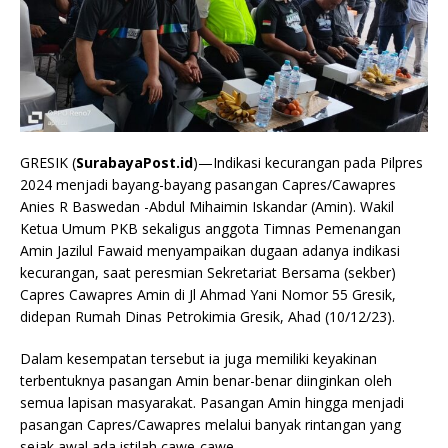
GRESIK (
SurabayaPost.id
)—Indikasi kecurangan pada Pilpres
2024 menjadi bayang-bayang pasangan Capres/Cawapres
Anies R Baswedan -Abdul Mihaimin Iskandar (Amin). Wakil
Ketua Umum PKB sekaligus anggota Timnas Pemenangan
Amin Jazilul Fawaid menyampaikan dugaan adanya indikasi
kecurangan, saat peresmian Sekretariat Bersama (sekber)
Capres Cawapres Amin di Jl Ahmad Yani Nomor 55 Gresik,
didepan Rumah Dinas Petrokimia Gresik, Ahad (10/12/23).
Dalam kesempatan tersebut ia juga memiliki keyakinan
terbentuknya pasangan Amin benar-benar diinginkan oleh
semua lapisan masyarakat. Pasangan Amin hingga menjadi
pasangan Capres/Cawapres melalui banyak rintangan yang
sejak awal ada istilah cawe-cawe.