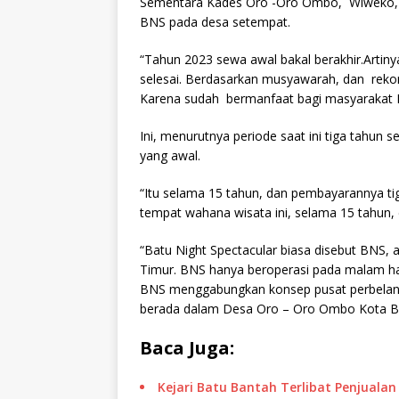
Sementara Kades Oro -Oro Ombo, Wiweko,
BNS pada desa setempat.
“Tahun 2023 sewa awal bakal berakhir.Art
selesai. Berdasarkan musyawarah, dan rekom
Karena sudah bermanfaat bagi masyarakat 
Ini, menurutnya periode saat ini tiga tahun 
yang awal.
“Itu selama 15 tahun, dan pembayarannya ti
tempat wahana wisata ini, selama 15 tahun, d
“Batu Night Spectacular biasa disebut BNS, 
Timur. BNS hanya beroperasi pada malam ha
BNS menggabungkan konsep pusat perbelanja
berada dalam Desa Oro – Oro Ombo Kota Ba
Baca Juga:
Kejari Batu Bantah Terlibat Penjual