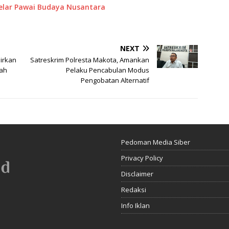
Gelar Pawai Budaya Nusantara
NEXT
irkan
Satreskrim Polresta Makota, Amankan
lah
Pelaku Pencabulan Modus
Pengobatan Alternatif
Pedoman Media Siber
Privacy Policy
Disclaimer
Redaksi
Info Iklan