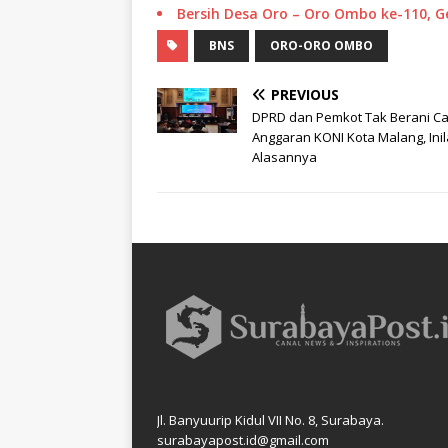
Bersih Desa Oro – Oro Ombo ke-110, 
BNS
ORO-ORO OMBO
PREVIOUS
DPRD dan Pemkot Tak Berani Ca
Anggaran KONI Kota Malang, Ini
Alasannya
Jl. Banyuurip Kidul VII No. 8, Surabaya.
surabayapost.id@gmail.com