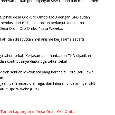
 menyampaikan perpanjangan sewa lahan dari manajemen
inya, pihak desa Oro-Oro Ombo MoU dengan BNS sudah
endasi dari BPD, diharapkan berlanjut kerjasama.
Desa Oro – Oro Ombo,” kata Wiweko.
sekali, dan disebutkan mekanisme kerjasama seperti
ga tahun sekali. Kerjasama pemanfaatan TKD dijadikan
an kontribusinya diatur tiga tahun sekali.
adalah sebuah lokawisata yang berada di Kota Batu,Jawa
ri.
an, permainan, olahraga, dan hiburan di dalamnya. BNS
tu,” ujar Wiweko.(Gus)
an Tanah Lapangan di Desa Oro – Oro Ombo