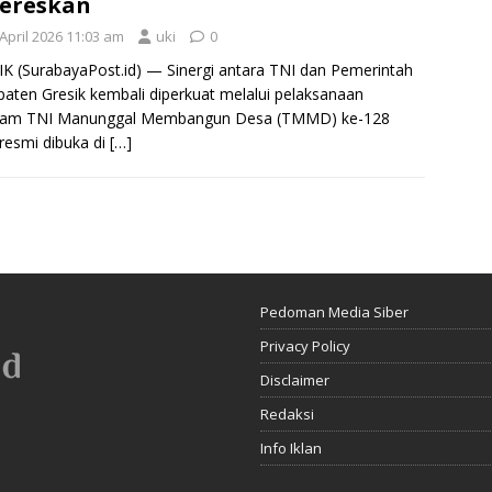
ereskan
April 2026 11:03 am
uki
0
K (SurabayaPost.id) — Sinergi antara TNI dan Pemerintah
aten Gresik kembali diperkuat melalui pelaksanaan
ram TNI Manunggal Membangun Desa (TMMD) ke-128
resmi dibuka di
[…]
Pedoman Media Siber
Privacy Policy
Disclaimer
Redaksi
Info Iklan