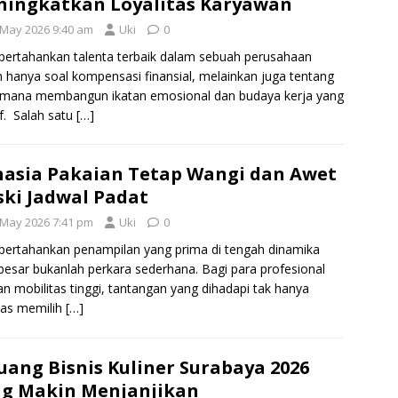
ingkatkan Loyalitas Karyawan
 May 2026 9:40 am
Uki
0
rtahankan talenta terbaik dalam sebuah perusahaan
 hanya soal kompensasi finansial, melainkan juga tentang
imana membangun ikatan emosional dan budaya kerja yang
if. Salah satu
[…]
asia Pakaian Tetap Wangi dan Awet
ki Jadwal Padat
 May 2026 7:41 pm
Uki
0
rtahankan penampilan yang prima di tengah dinamika
besar bukanlah perkara sederhana. Bagi para profesional
n mobilitas tinggi, tantangan yang dihadapi tak hanya
tas memilih
[…]
uang Bisnis Kuliner Surabaya 2026
g Makin Menjanjikan