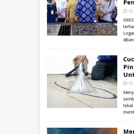
Pe
22 
GRESI
terha
Logam
diba
Cuc
Pin
Un
15
Menja
semba
tebal
memb
Men