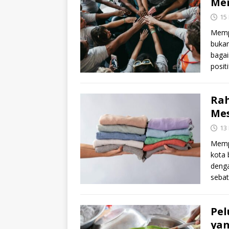
Men
15
Mempe
bukan
baga
posit
Rah
Mes
13
Mempe
kota 
denga
seba
Pel
yan