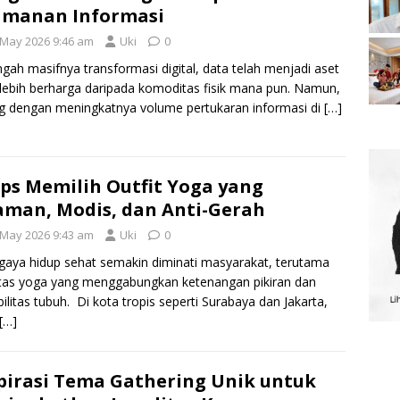
amanan Informasi
 May 2026 9:46 am
Uki
0
ngah masifnya transformasi digital, data telah menjadi aset
lebih berharga daripada komoditas fisik mana pun. Namun,
ng dengan meningkatnya volume pertukaran informasi di
[…]
ips Memilih Outfit Yoga yang
man, Modis, dan Anti-Gerah
 May 2026 9:43 am
Uki
0
gaya hidup sehat semakin diminati masyarakat, terutama
itas yoga yang menggabungkan ketenangan pikiran dan
ibilitas tubuh. Di kota tropis seperti Surabaya dan Jakarta,
[…]
pirasi Tema Gathering Unik untuk