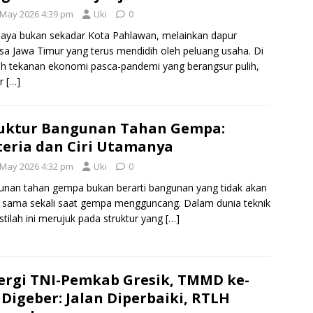
 May 2026 4:39 pm
Uki
0
aya bukan sekadar Kota Pahlawan, melainkan dapur
sa Jawa Timur yang terus mendidih oleh peluang usaha. Di
h tekanan ekonomi pasca-pandemi yang berangsur pulih,
or
[…]
uktur Bangunan Tahan Gempa:
teria dan Ciri Utamanya
 May 2026 4:32 pm
Uki
0
nan tahan gempa bukan berarti bangunan yang tidak akan
 sama sekali saat gempa mengguncang. Dalam dunia teknik
, istilah ini merujuk pada struktur yang
[…]
ergi TNI-Pemkab Gresik, TMMD ke-
 Digeber: Jalan Diperbaiki, RTLH