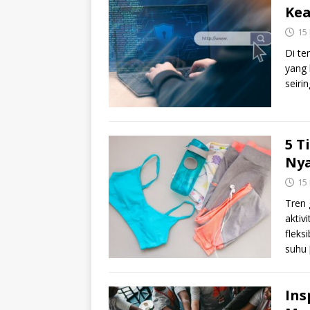
Ke
15
Di te
yang 
seiri
5 T
Nya
15
Tren 
aktiv
fleks
suhu
Ins