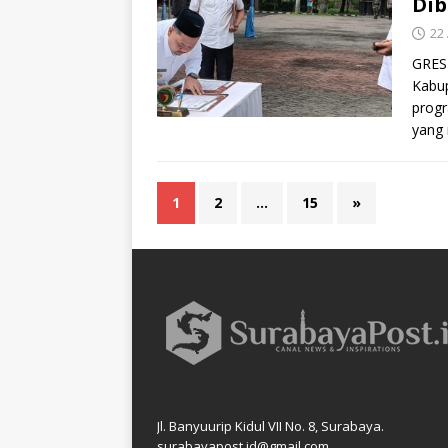
Dib
22 
GRESI
Kabup
prog
yang 
1
2
…
15
»
Jl. Banyuurip Kidul VII No. 8, Surabaya.
surabayapost.id@gmail.com