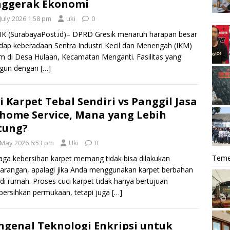
nggerak Ekonomi
July 2026 1:58 pm
uki
0
K (SurabayaPost.id)– DPRD Gresik menaruh harapan besar
dap keberadaan Sentra Industri Kecil dan Menengah (IKM)
 di Desa Hulaan, Kecamatan Menganti. Fasilitas yang
ngun dengan
[…]
i Karpet Tebal Sendiri vs Panggil Jasa
home Service, Mana yang Lebih
tung?
 May 2026 6:53 pm
Uki
0
Teme
ga kebersihan karpet memang tidak bisa dilakukan
rangan, apalagi jika Anda menggunakan karpet berbahan
 di rumah. Proses cuci karpet tidak hanya bertujuan
ersihkan permukaan, tetapi juga
[…]
genal Teknologi Enkripsi untuk