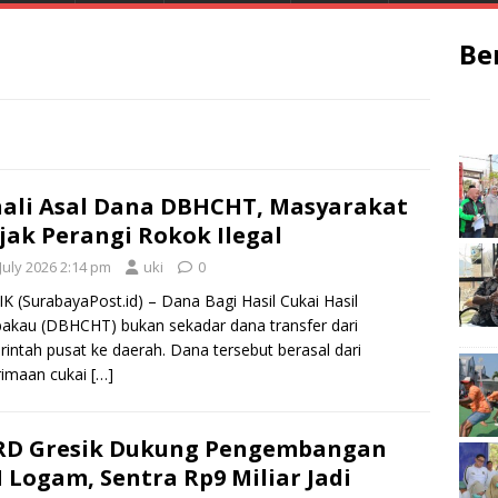
Be
ali Asal Dana DBHCHT, Masyarakat
jak Perangi Rokok Ilegal
July 2026 2:14 pm
uki
0
K (SurabayaPost.id) – Dana Bagi Hasil Cukai Hasil
kau (DBHCHT) bukan sekadar dana transfer dari
intah pusat ke daerah. Dana tersebut berasal dari
rimaan cukai
[…]
RD Gresik Dukung Pengembangan
 Logam, Sentra Rp9 Miliar Jadi