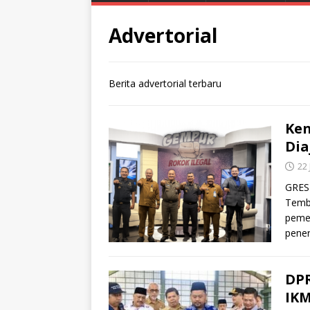
Advertorial
Berita advertorial terbaru
Ken
Dia
22 
GRESI
Temba
pemer
pene
DP
IKM