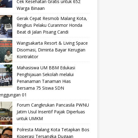
Cek Kesehatan Gratis untuk 652
Warga Binaan
Gerak Cepat Resmob Malang Kota,
Ringkus Pelaku Curanmor Honda
Beat di Jalan Pisang Candi
Wangsakarta Resort & Living Space
Disomasi, Diminta Bayar Kerugian
Kontraktor
Mahasiswa UM BBM Edukasi
Penghijauan Sekolah melalui
Penanaman Tanaman Hias
Bersama 75 Siswa SDN
nggungan 01
Forum Cangkrukan Pancasila PWNU
Jatim Usul Insentif Pajak Diperluas
untuk UMKM
Polresta Malang Kota Tetapkan Bos
Koperasi Tersangka Dugaan