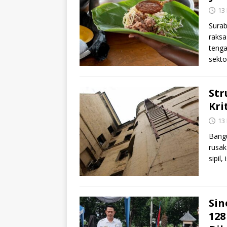
13
Surab
raksa
tenga
sekt
Str
Kri
13
Bangu
rusak
sipil
Sin
128