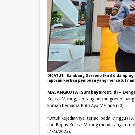
DICATUT : Bambang Darsono (kiri) didamping
laporan korban penipuan yang mencatut naman
MALANGKOTA (SurabayaPost.id) –
Denga
Kelas I Malang, seorang penipu gondol uang 
korban bernama Putri Ayu Melinda (20).
“Untuk kejadiannya, terjadi pada Minggu (1
dari Bapas Kelas I Malang mendatangi rumah 
(27/3/2023).