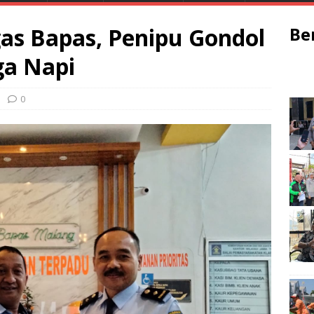
as Bapas, Penipu Gondol
Be
ga Napi
0