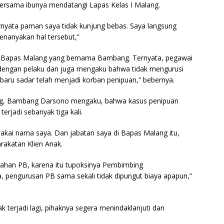
 bersama ibunya mendatangi Lapas Kelas I Malang.
rnyata paman saya tidak kunjung bebas. Saya langsung
nanyakan hal tersebut,”
i Bapas Malang yang bernama Bambang. Ternyata, pegawai
ip dengan pelaku dan juga mengaku bahwa tidak mengurusi
 baru sadar telah menjadi korban penipuan,” bebernya.
ang, Bambang Darsono mengaku, bahwa kasus penipuan
rjadi sebanyak tiga kali.
makai nama saya. Dan jabatan saya di Bapas Malang itu,
rakatan Klien Anak.
alahan PB, karena itu tupoksinya Pembimbing
, pengurusan PB sama sekali tidak dipungut biaya apapun,”
 terjadi lagi, pihaknya segera menindaklanjuti dan