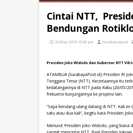
Cintai NTT, Presi
Bendungan Rotikl
20 May 2019 10:45 pm
Surabayapost
Presiden Joko Widodo dan Gubernur NTT Vikt
ATAMBUA (SurabayaPost.id)-Presiden RI Jok
Tenggara Timur (NTT). Kecintaannya itu ter
kedatangannya di NTT pada Rabu (20/05/201
frekuensi kunjungannya ke propinsi lain.
“Saya berulang-ulang datang di NTT. Kali ini
satu atau dua kali”, begitu kata Presiden J
Menurut Presiden Joko Widodo, yang biasa d
sangat mencintai NTT. Bagi Presiden Jokow