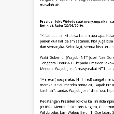
masalah air.
Presiden Joko Widodo saat menyampaikan s
Rotiklot, Rabu (20/05/2019).
“Kalau ada air, kita bisa tanam apa-apa. Ka
panen dua kali dalam setahun. Kita juga bis
dan semangka. Sekali lagi, semua bisa terjadi
Wakil Gubernur (Wagub) NTT Josef Nae Doi
Tenggara Timur-NTT kepada Presiden Jokowi 
Menurut Wagub Josef, masyarakat NTT sanga
“Mereka (masyarakat NTT, red) sangat menci
mereka. Kalau mereka minta air, Bapak Presi
kasih air”, tandas Wagub Josef disambut tep
Kedatangan Presiden Jokowi kali ini didam
(PUPR), Menteri Sekretaris Negara, Gubern
Willybrodus Lay, Wabup Belu J.T. Ose Luan,