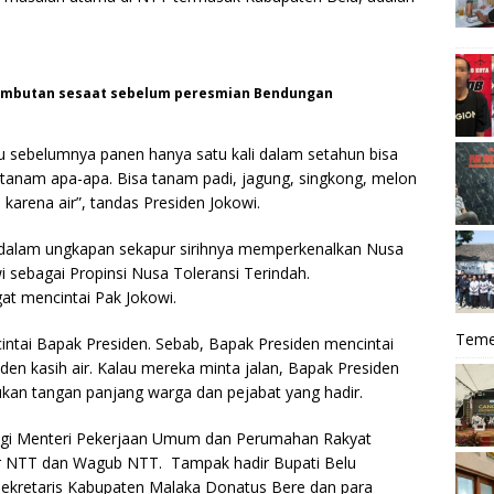
ambutan sesaat sebelum peresmian Bendungan
lau sebelumnya panen hanya satu kali dalam setahun bisa
a tanam apa-apa. Bisa tanam padi, jagung, singkong, melon
 karena air”, tandas Presiden Jokowi.
 dalam ungkapan sekapur sirihnya memperkenalkan Nusa
sebagai Propinsi Nusa Toleransi Terindah.
t mencintai Pak Jokowi.
Teme
ntai Bapak Presiden. Sebab, Bapak Presiden mencintai
den kasih air. Kalau mereka minta jalan, Bapak Presiden
ukan tangan panjang warga dan pejabat yang hadir.
pingi Menteri Pekerjaan Umum dan Perumahan Rakyat
ur NTT dan Wagub NTT. Tampak hadir Bupati Belu
 Sekretaris Kabupaten Malaka Donatus Bere dan para