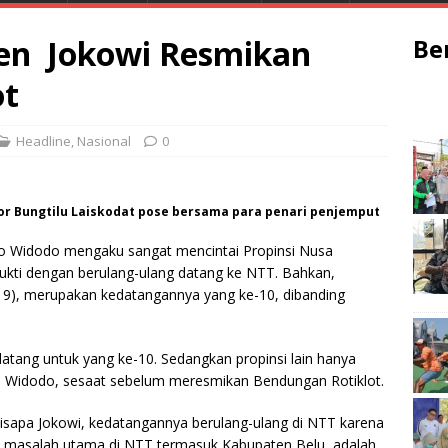
den Jokowi Resmikan
Be
ot
Headline
,
Nasional
0
or Bungtilu Laiskodat pose bersama para penari penjemput
o Widodo mengaku sangat mencintai Propinsi Nusa
bukti dengan berulang-ulang datang ke NTT. Bahkan,
9), merupakan kedatangannya yang ke-10, dibanding
 datang untuk yang ke-10. Sedangkan propinsi lain hanya
oko Widodo, sesaat sebelum meresmikan Bendungan Rotiklot.
isapa Jokowi, kedatangannya berulang-ulang di NTT karena
i, masalah utama di NTT termasuk Kabupaten Belu, adalah