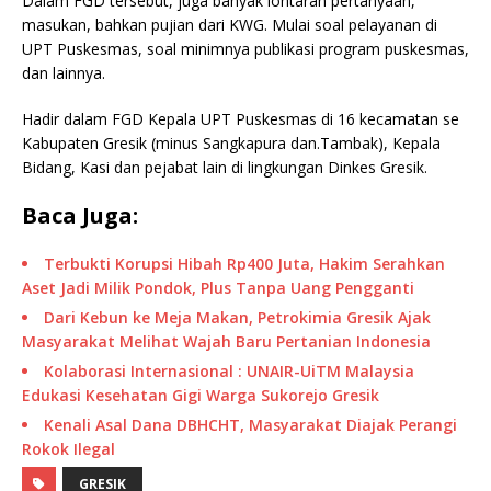
Dalam FGD tersebut, juga banyak lontaran pertanyaan,
masukan, bahkan pujian dari KWG. Mulai soal pelayanan di
UPT Puskesmas, soal minimnya publikasi program puskesmas,
dan lainnya.
Hadir dalam FGD Kepala UPT Puskesmas di 16 kecamatan se
Kabupaten Gresik (minus Sangkapura dan.Tambak), Kepala
Bidang, Kasi dan pejabat lain di lingkungan Dinkes Gresik.
Baca Juga:
Terbukti Korupsi Hibah Rp400 Juta, Hakim Serahkan
Aset Jadi Milik Pondok, Plus Tanpa Uang Pengganti
Dari Kebun ke Meja Makan, Petrokimia Gresik Ajak
Masyarakat Melihat Wajah Baru Pertanian Indonesia
Kolaborasi Internasional : UNAIR-UiTM Malaysia
Edukasi Kesehatan Gigi Warga Sukorejo Gresik
Kenali Asal Dana DBHCHT, Masyarakat Diajak Perangi
Rokok Ilegal
GRESIK