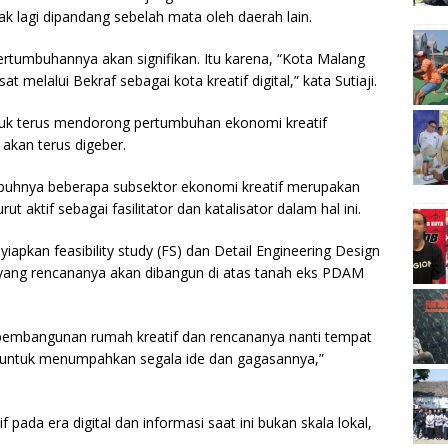
k lagi dipandang sebelah mata oleh daerah lain.
pertumbuhannya akan signifikan. Itu karena, “Kota Malang
melalui Bekraf sebagai kota kreatif digital,” kata Sutiaji.
ntuk terus mendorong pertumbuhan ekonomi kreatif
 akan terus digeber.
mbuhnya beberapa subsektor ekonomi kreatif merupakan
rut aktif sebagai fasilitator dan katalisator dalam hal ini.
apkan feasibility study (FS) dan Detail Engineering Design
yang rencananya akan dibangun di atas tanah eks PDAM
 pembangunan rumah kreatif dan rencananya nanti tempat
a untuk menumpahkan segala ide dan gagasannya,”
 pada era digital dan informasi saat ini bukan skala lokal,