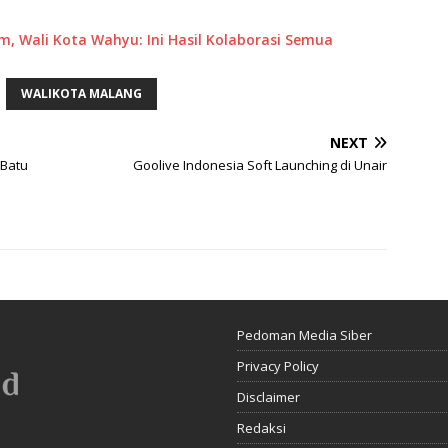
m, Wali Kota Wahyu: Ini Hasil Kolaborasi Semua
WALIKOTA MALANG
NEXT
 Batu
Goolive Indonesia Soft Launching di Unair
Pedoman Media Siber
Privacy Policy
Disclaimer
Redaksi