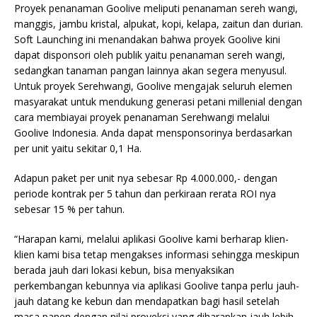
Proyek penanaman Goolive meliputi penanaman sereh wangi,
manggis, jambu kristal, alpukat, kopi, kelapa, zaitun dan durian.
Soft Launching ini menandakan bahwa proyek Goolive kini
dapat disponsori oleh publik yaitu penanaman sereh wangi,
sedangkan tanaman pangan lainnya akan segera menyusul.
Untuk proyek Serehwangi, Goolive mengajak seluruh elemen
masyarakat untuk mendukung generasi petani millenial dengan
cara membiayai proyek penanaman Serehwangi melalui
Goolive Indonesia. Anda dapat mensponsorinya berdasarkan
per unit yaitu sekitar 0,1 Ha.
Adapun paket per unit nya sebesar Rp 4.000.000,- dengan
periode kontrak per 5 tahun dan perkiraan rerata ROI nya
sebesar 15 % per tahun.
“Harapan kami, melalui aplikasi Goolive kami berharap klien-
klien kami bisa tetap mengakses informasi sehingga meskipun
berada jauh dari lokasi kebun, bisa menyaksikan
perkembangan kebunnya via aplikasi Goolive tanpa perlu jauh-
jauh datang ke kebun dan mendapatkan bagi hasil setelah
masa panen dengan nilai proyeksi yang diharapkan jauh lebih