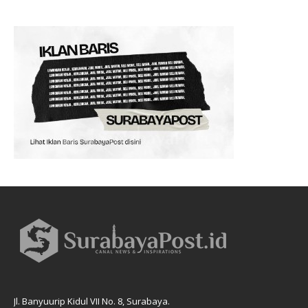
Jl. Banyuurip Kidul VII No. 8, Surabaya.