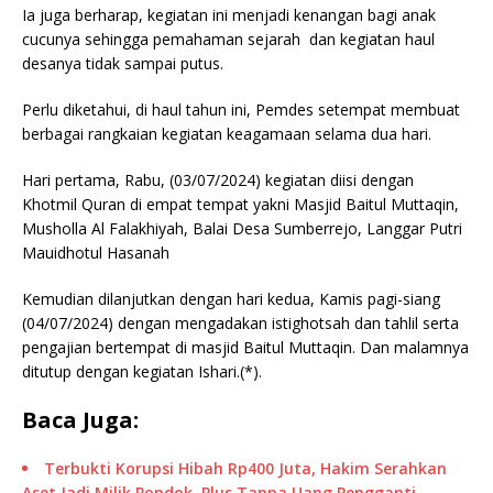
Ia juga berharap, kegiatan ini menjadi kenangan bagi anak
cucunya sehingga pemahaman sejarah dan kegiatan haul
desanya tidak sampai putus.
Perlu diketahui, di haul tahun ini, Pemdes setempat membuat
berbagai rangkaian kegiatan keagamaan selama dua hari.
Hari pertama, Rabu, (03/07/2024) kegiatan diisi dengan
Khotmil Quran di empat tempat yakni Masjid Baitul Muttaqin,
Musholla Al Falakhiyah, Balai Desa Sumberrejo, Langgar Putri
Mauidhotul Hasanah
Kemudian dilanjutkan dengan hari kedua, Kamis pagi-siang
(04/07/2024) dengan mengadakan istighotsah dan tahlil serta
pengajian bertempat di masjid Baitul Muttaqin. Dan malamnya
ditutup dengan kegiatan Ishari.(*).
Baca Juga:
Terbukti Korupsi Hibah Rp400 Juta, Hakim Serahkan
Aset Jadi Milik Pondok, Plus Tanpa Uang Pengganti