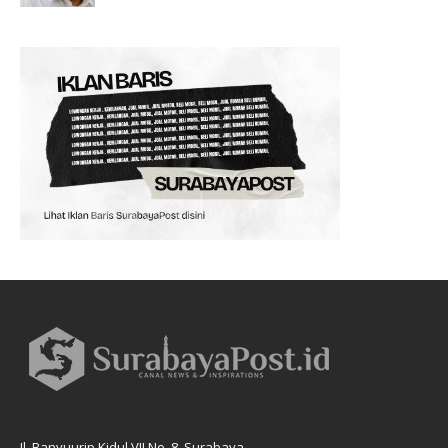
Jl. Banyuurip Kidul VII No. 8, Surabaya.