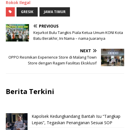
Rokok Ilegal
GRESIK
JAWA TIMUR
PREVIOUS
Kejurkot Bulu Tangkis Piala Ketua Umum KONI Kota
Batu Berakhir, Ini Nama – nama Juaranya
NEXT
OPPO Resmikan Experience Store di Malang Town
Store dengan Ragam Fasilitas Eksklusif
Berita Terkini
Kapolsek Kedungkandang Bantah Isu “Tangkap
Lepas”, Tegaskan Penanganan Sesuai SOP