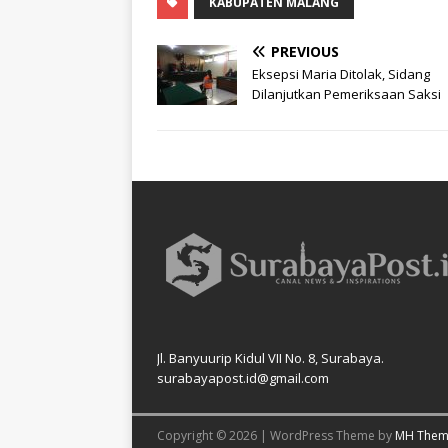
KABUPATEN MALANG
PREVIOUS
Eksepsi Maria Ditolak, Sidang
Dilanjutkan Pemeriksaan Saksi
Jl. Banyuurip Kidul VII No. 8, Surabaya.
surabayapost.id@gmail.com
Copyright © 2026 | WordPress Theme by
MH Them