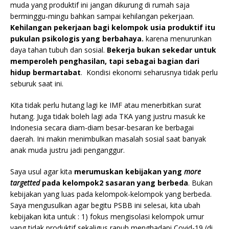
muda yang produktif ini jangan dikurung di rumah saja
berminggu-mingu bahkan sampai kehilangan pekerjaan.
Kehilangan pekerjaan bagi kelompok usia produktif itu
pukulan psikologis yang berbahaya.
karena menurunkan
daya tahan tubuh dan sosial.
Bekerja bukan sekedar untuk
memperoleh penghasilan, tapi sebagai bagian dari
hidup bermartabat
. Kondisi ekonomi seharusnya tidak perlu
seburuk saat ini.
Kita tidak perlu hutang lagi ke IMF atau menerbitkan surat
hutang. Juga tidak boleh lagi ada TKA yang justru masuk ke
Indonesia secara diam-diam besar-besaran ke berbagai
daerah. Ini makin menimbulkan masalah sosial saat banyak
anak muda justru jadi penganggur.
Saya usul agar kita
merumuskan kebijakan yang
more
targetted
pada kelompok2 sasaran yang berbeda
. Bukan
kebijakan yang luas pada kelompok-kelompok yang berbeda.
Saya mengusulkan agar begitu PSBB ini selesai, kita ubah
kebijakan kita untuk : 1) fokus mengisolasi kelompok umur
yang tidak produktif sekaligus rapuh menghadapi Covid-19 (di