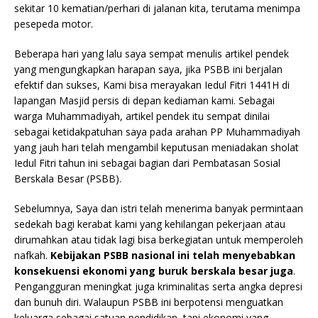
sekitar 10 kematian/perhari di jalanan kita, terutama menimpa
pesepeda motor.
Beberapa hari yang lalu saya sempat menulis artikel pendek
yang mengungkapkan harapan saya, jika PSBB ini berjalan
efektif dan sukses, Kami bisa merayakan Iedul Fitri 1441H di
lapangan Masjid persis di depan kediaman kami. Sebagai
warga Muhammadiyah, artikel pendek itu sempat dinilai
sebagai ketidakpatuhan saya pada arahan PP Muhammadiyah
yang jauh hari telah mengambil keputusan meniadakan sholat
Iedul Fitri tahun ini sebagai bagian dari Pembatasan Sosial
Berskala Besar (PSBB).
Sebelumnya, Saya dan istri telah menerima banyak permintaan
sedekah bagi kerabat kami yang kehilangan pekerjaan atau
dirumahkan atau tidak lagi bisa berkegiatan untuk memperoleh
nafkah.
Kebijakan PSBB nasional ini telah menyebabkan
konsekuensi ekonomi yang buruk berskala besar juga
.
Pengangguran meningkat juga kriminalitas serta angka depresi
dan bunuh diri. Walaupun PSBB ini berpotensi menguatkan
keluarga sebagai satuan pendidikan, tapi ekonomi yang