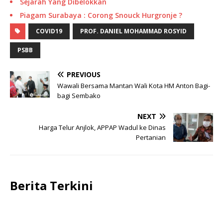
Sejarah Yang Dibelokkan
Piagam Surabaya : Corong Snouck Hurgronje ?
COVID19
PROF. DANIEL MOHAMMAD ROSYID
PSBB
PREVIOUS
Wawali Bersama Mantan Wali Kota HM Anton Bagi-
bagi Sembako
NEXT
Harga Telur Anjlok, APPAP Wadul ke Dinas
Pertanian
Berita Terkini