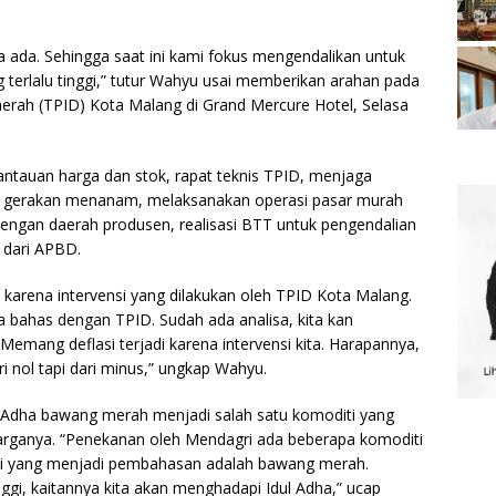
ya ada. Sehingga saat ini kami fokus mengendalikan untuk
g terlalu tinggi,” tutur Wahyu usai memberikan arahan pada
aerah (TPID) Kota Malang di Grand Mercure Hotel, Selasa
antauan harga dan stok, rapat teknis TPID, menjaga
n gerakan menanam, melaksanakan operasi pasar murah
engan daerah produsen, realisasi BTT untuk pengendalian
i dari APBD.
i karena intervensi yang dilakukan oleh TPID Kota Malang.
ta bahas dengan TPID. Sudah ada analisa, kita kan
Memang deflasi terjadi karena intervensi kita. Harapannya,
ari nol tapi dari minus,” ungkap Wahyu.
ul Adha bawang merah menjadi salah satu komoditi yang
harganya. “Penekanan oleh Mendagri ada beberapa komoditi
tapi yang menjadi pembahasan adalah bawang merah.
nggi, kaitannya kita akan menghadapi Idul Adha,” ucap