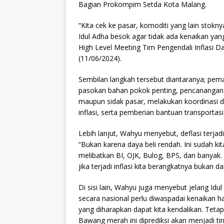
Bagian Prokompim Setda Kota Malang.
“Kita cek ke pasar, komoditi yang lain stokn
Idul Adha besok agar tidak ada kenaikan yan
High Level Meeting Tim Pengendali Inflasi D
(11/06/2024).
Sembilan langkah tersebut diantaranya; pem
pasokan bahan pokok penting, pencananga
maupun sidak pasar, melakukan koordinasi d
inflasi, serta pemberian bantuan transportas
Lebih lanjut, Wahyu menyebut, deflasi terjad
“Bukan karena daya beli rendah. Ini sudah ki
melibatkan BI, OJK, Bulog, BPS, dan banyak. 
jika terjadi inflasi kita berangkatnya bukan d
Di sisi lain, Wahyu juga menyebut jelang Id
secara nasional perlu diwaspadai kenaikan 
yang diharapkan dapat kita kendalikan. Te
Bawang merah ini diprediksi akan menjadi ti