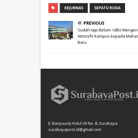
KEJURNAS
SEPATU RODA
PREVIOUS
Sudah tapi Belum: UIBU Mengen
Atmosfir Kampus kepada Maha
Baru
Jl. Banyuurip Kidul VII No. 8, Surabaya.
surabayapost.id@gmail.com