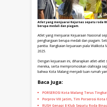
Atlet yang menjuarai Kejurnas sepatu roda
berupa medali dan piagam.
Atlet yang menjuarai Kejuaraan Nasional s
penghargaan berupa medali dan piagam. Seti
panitia. Rangkaian kejuaraan piala Walikota 
2025.
Dengan kejuaraan ini, diharapkan atlet-atl
mereka, serta mempromosikan olahraga sepat
bahwa Kota Malang menjadi tuan rumah yang b
Baca Juga:
PORSEROSI Kota Malang Terus Tingkat
Porprov VIII Jatim, Tim Porserosi Ko
RUSH Genapi 8 Klub Sepatu Roda Bina