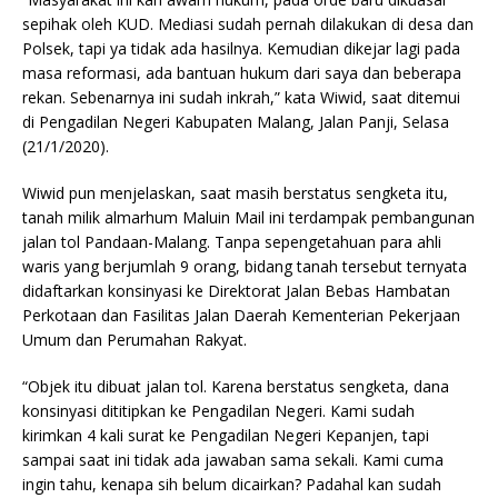
sepihak oleh KUD. Mediasi sudah pernah dilakukan di desa dan
Polsek, tapi ya tidak ada hasilnya. Kemudian dikejar lagi pada
masa reformasi, ada bantuan hukum dari saya dan beberapa
rekan. Sebenarnya ini sudah inkrah,” kata Wiwid, saat ditemui
di Pengadilan Negeri Kabupaten Malang, Jalan Panji, Selasa
(21/1/2020).
Wiwid pun menjelaskan, saat masih berstatus sengketa itu,
tanah milik almarhum Maluin Mail ini terdampak pembangunan
jalan tol Pandaan-Malang. Tanpa sepengetahuan para ahli
waris yang berjumlah 9 orang, bidang tanah tersebut ternyata
didaftarkan konsinyasi ke Direktorat Jalan Bebas Hambatan
Perkotaan dan Fasilitas Jalan Daerah Kementerian Pekerjaan
Umum dan Perumahan Rakyat.
“Objek itu dibuat jalan tol. Karena berstatus sengketa, dana
konsinyasi dititipkan ke Pengadilan Negeri. Kami sudah
kirimkan 4 kali surat ke Pengadilan Negeri Kepanjen, tapi
sampai saat ini tidak ada jawaban sama sekali. Kami cuma
ingin tahu, kenapa sih belum dicairkan? Padahal kan sudah