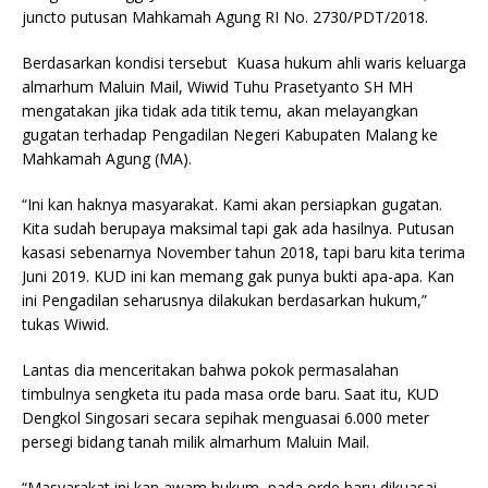
juncto putusan Mahkamah Agung RI No. 2730/PDT/2018.
Berdasarkan kondisi tersebut Kuasa hukum ahli waris keluarga
almarhum Maluin Mail, Wiwid Tuhu Prasetyanto SH MH
mengatakan jika tidak ada titik temu, akan melayangkan
gugatan terhadap Pengadilan Negeri Kabupaten Malang ke
Mahkamah Agung (MA).
“Ini kan haknya masyarakat. Kami akan persiapkan gugatan.
Kita sudah berupaya maksimal tapi gak ada hasilnya. Putusan
kasasi sebenarnya November tahun 2018, tapi baru kita terima
Juni 2019. KUD ini kan memang gak punya bukti apa-apa. Kan
ini Pengadilan seharusnya dilakukan berdasarkan hukum,”
tukas Wiwid.
Lantas dia menceritakan bahwa pokok permasalahan
timbulnya sengketa itu pada masa orde baru. Saat itu, KUD
Dengkol Singosari secara sepihak menguasai 6.000 meter
persegi bidang tanah milik almarhum Maluin Mail.
“Masyarakat ini kan awam hukum, pada orde baru dikuasai