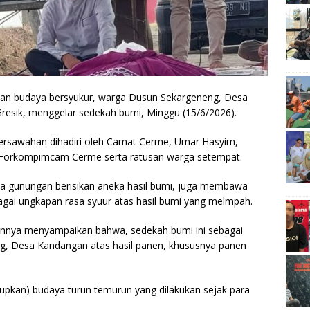
isan budaya bersyukur, warga Dusun Sekargeneng, Desa
esik, menggelar sedekah bumi, Minggu (15/6/2026).
l persawahan dihadiri oleh Camat Cerme, Umar Hasyim,
t Forkompimcam Cerme serta ratusan warga setempat.
 gunungan berisikan aneka hasil bumi, juga membawa
gai ungkapan rasa syuur atas hasil bumi yang melmpah.
nya menyampaikan bahwa, sedekah bumi ini sebagai
g, Desa Kandangan atas hasil panen, khususnya panen
idupkan) budaya turun temurun yang dilakukan sejak para