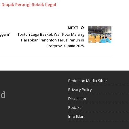
Diajak Perangi Rokok Ilegal
NEXT
ggam’
Tonton Laga Basket, Wali Kota Malang
Harapkan Penonton Terus Penuh di
Porprov IX Jatim 2025
Pedoman Media Siber
Privacy Policy
Disclaimer
Redaksi
Info Iklan