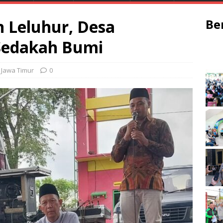
n Leluhur, Desa
Be
Sedakah Bumi
,
Jawa Timur
0