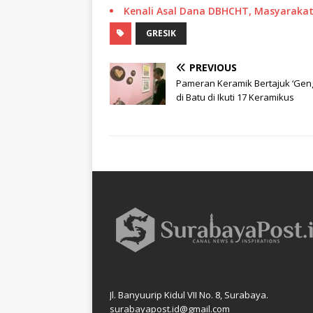
Kenali Asal Dana DBHCHT, Masyarakat 
GRESIK
PREVIOUS
Pameran Keramik Bertajuk ‘Gen
di Batu di Ikuti 17 Keramikus
Jl. Banyuurip Kidul VII No. 8, Surabaya.
surabayapost.id@gmail.com