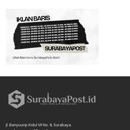
Jl. Banyuurip Kidul VII No. 8, Surabaya.