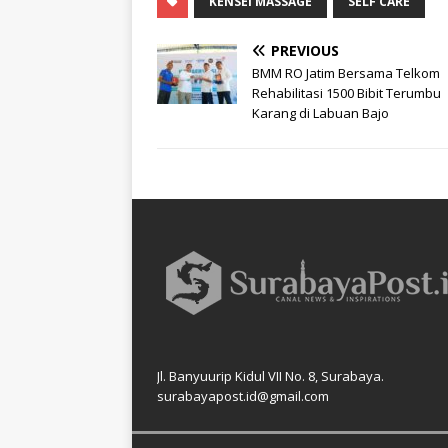
KENSEI MASSAGE
SELF CARE
PREVIOUS
BMM RO Jatim Bersama Telkom
Rehabilitasi 1500 Bibit Terumbu
Karang di Labuan Bajo
Jl. Banyuurip Kidul VII No. 8, Surabaya.
surabayapost.id@gmail.com