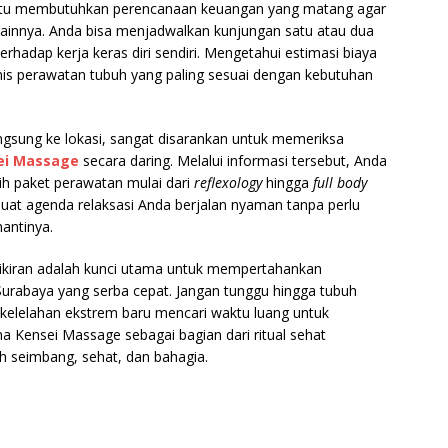
entu membutuhkan perencanaan keuangan yang matang agar
ainnya. Anda bisa menjadwalkan kunjungan satu atau dua
erhadap kerja keras diri sendiri. Mengetahui estimasi biaya
is perawatan tubuh yang paling sesuai dengan kebutuhan
sung ke lokasi, sangat disarankan untuk memeriksa
ei Massage
secara daring. Melalui informasi tersebut, Anda
h paket perawatan mulai dari
reflexology
hingga
full body
uat agenda relaksasi Anda berjalan nyaman tanpa perlu
nantinya.
ikiran adalah kunci utama untuk mempertahankan
 Surabaya yang serba cepat. Jangan tunggu hingga tubuh
elelahan ekstrem baru mencari waktu luang untuk
ma Kensei Massage sebagai bagian dari ritual sehat
h seimbang, sehat, dan bahagia.