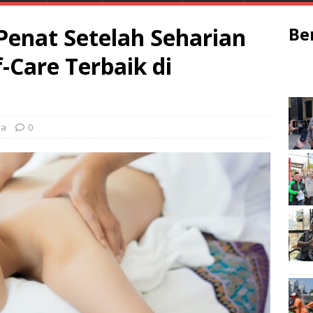
enat Setelah Seharian
Be
f-Care Terbaik di
ya
0