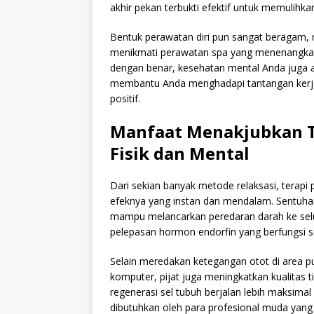
akhir pekan terbukti efektif untuk memulihka
Bentuk perawatan diri pun sangat beragam, m
menikmati perawatan spa yang menenangkan. 
dengan benar, kesehatan mental Anda juga ak
membantu Anda menghadapi tantangan kerja 
positif.
Manfaat Menakjubkan Te
Fisik dan Mental
Dari sekian banyak metode relaksasi, terapi 
efeknya yang instan dan mendalam. Sentuhan 
mampu melancarkan peredaran darah ke selur
pelepasan hormon endorfin yang berfungsi se
Selain meredakan ketegangan otot di area pu
komputer, pijat juga meningkatkan kualitas 
regenerasi sel tubuh berjalan lebih maksimal 
dibutuhkan oleh para profesional muda yang m