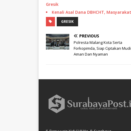
Gresik
Kenali Asal Dana DBHCHT, Masyarakat 
GRESIK
PREVIOUS
Polresta Malang Kota Serta
Forkopimda, Siap Ciptakan Mudi
Aman Dan Nyaman
Jl. Banyuurip Kidul VII No. 8, Surabaya.