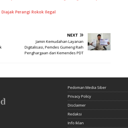
Diajak Perangi Rokok Ilegal
NEXT
Jamin Kemudahan Layanan
k
Digitalisasi, Pemdes Gumeng Raih
Penghargaan dari Kemendes PDT
Pedoman Media Siber
Privacy Policy
Disclaimer
Redaksi
Info Iklan