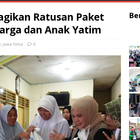
gikan Ratusan Paket
Be
rga dan Anak Yatim
e
,
Jawa Timur
0