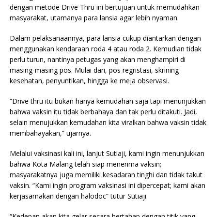
dengan metode Drive Thru ini bertujuan untuk memudahkan
masyarakat, utamanya para lansia agar lebih nyaman.
Dalam pelaksanaannya, para lansia cukup diantarkan dengan
menggunakan kendaraan roda 4 atau roda 2. Kemudian tidak
perlu turun, nantinya petugas yang akan menghampiri di
masing-masing pos. Mulai dari, pos regristasi, skrining
kesehatan, penyuntikan, hingga ke meja observasi.
“Drive thru itu bukan hanya kemudahan saja tapi menunjukkan
bahwa vaksin itu tidak berbahaya dan tak perlu ditakuti. Jadi,
selain menujukkan kemudahan kita viralkan bahwa vaksin tidak
membahayakan,” ujarnya.
Melalui vaksinasi kali ini, lanjut Sutiaji, kami ingin menunjukkan
bahwa Kota Malang telah siap menerima vaksin;
masyarakatnya juga memiliki kesadaran tinghi dan tidak takut
vaksin. “Kami ingin program vaksinasi ini dipercepat; kami akan
kerjasamakan dengan halodoc” tutur Sutiaji.
“Kedepan akan kita gelar secara bertahap dengan titik yang