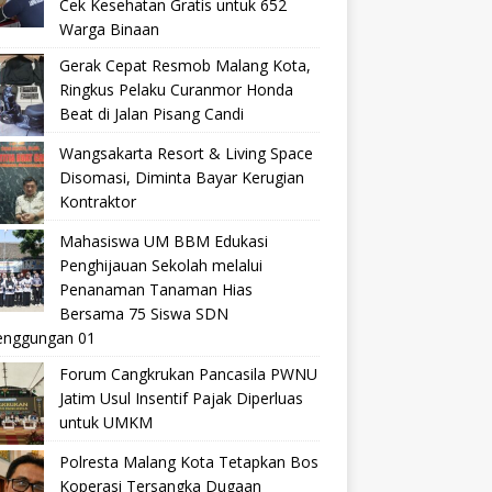
Cek Kesehatan Gratis untuk 652
Warga Binaan
Gerak Cepat Resmob Malang Kota,
Ringkus Pelaku Curanmor Honda
Beat di Jalan Pisang Candi
Wangsakarta Resort & Living Space
Disomasi, Diminta Bayar Kerugian
Kontraktor
Mahasiswa UM BBM Edukasi
Penghijauan Sekolah melalui
Penanaman Tanaman Hias
Bersama 75 Siswa SDN
nggungan 01
Forum Cangkrukan Pancasila PWNU
Jatim Usul Insentif Pajak Diperluas
untuk UMKM
Polresta Malang Kota Tetapkan Bos
Koperasi Tersangka Dugaan