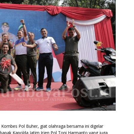
Kombes Pol Buher, giat olahraga bersama ini digelar
 bapak Kapolda Jatim Irjen Pol Toni Harmanto yang juga