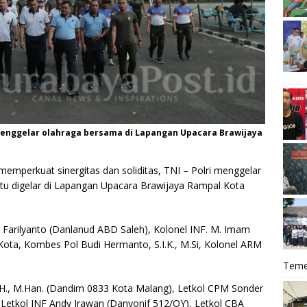
i menggelar olahraga bersama di Lapangan Upacara Brawijaya
emperkuat sinergitas dan soliditas, TNI – Polri menggelar
itu digelar di Lapangan Upacara Brawijaya Rampal Kota
Farilyanto (Danlanud ABD Saleh), Kolonel INF. M. Imam
ota, Kombes Pol Budi Hermanto, S.I.K., M.Si, Kolonel ARM
Teme
.H., M.Han. (Dandim 0833 Kota Malang), Letkol CPM Sonder
Letkol INF Andy Irawan (Danyonif 512/QY), Letkol CBA