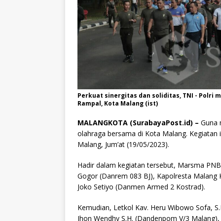
Perkuat sinergitas dan soliditas, TNI - Polr
Rampal, Kota Malang (ist)
MALANGKOTA (SurabayaPost.id) –
Guna m
olahraga bersama di Kota Malang. Kegiatan 
Malang, Jum’at (19/05/2023).
Hadir dalam kegiatan tersebut, Marsma PNB 
Gogor (Danrem 083 BJ), Kapolresta Malang K
Joko Setiyo (Danmen Armed 2 Kostrad).
Kemudian, Letkol Kav. Heru Wibowo Sofa, S
Jhon Wendhy S.H. (Dandenpom V/3 Malang), 