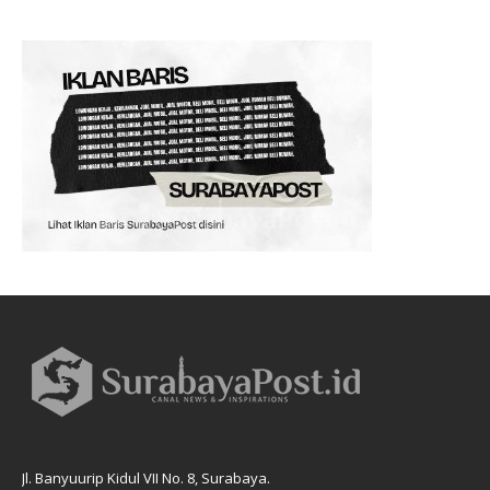
Jl. Banyuurip Kidul VII No. 8, Surabaya.