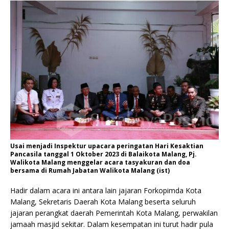
Usai menjadi Inspektur upacara peringatan Hari Kesaktian
Pancasila tanggal 1 Oktober 2023 di Balaikota Malang, Pj.
Walikota Malang menggelar acara tasyakuran dan doa
bersama di Rumah Jabatan Walikota Malang (ist)
Hadir dalam acara ini antara lain jajaran Forkopimda Kota
Malang, Sekretaris Daerah Kota Malang beserta seluruh
jajaran perangkat daerah Pemerintah Kota Malang, perwakilan
jamaah masjid sekitar. Dalam kesempatan ini turut hadir pula