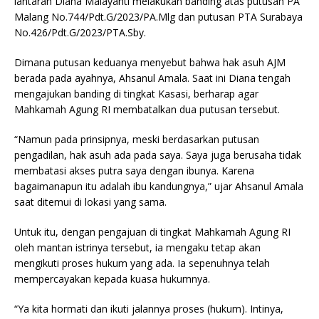
lantaran Diana Malayanti melakukan banding atas putusan PA
Malang No.744/Pdt.G/2023/PA.Mlg dan putusan PTA Surabaya
No.426/Pdt.G/2023/PTA.Sby.
Dimana putusan keduanya menyebut bahwa hak asuh AJM
berada pada ayahnya, Ahsanul Amala. Saat ini Diana tengah
mengajukan banding di tingkat Kasasi, berharap agar
Mahkamah Agung RI membatalkan dua putusan tersebut.
“Namun pada prinsipnya, meski berdasarkan putusan
pengadilan, hak asuh ada pada saya. Saya juga berusaha tidak
membatasi akses putra saya dengan ibunya. Karena
bagaimanapun itu adalah ibu kandungnya,” ujar Ahsanul Amala
saat ditemui di lokasi yang sama.
Untuk itu, dengan pengajuan di tingkat Mahkamah Agung RI
oleh mantan istrinya tersebut, ia mengaku tetap akan
mengikuti proses hukum yang ada. Ia sepenuhnya telah
mempercayakan kepada kuasa hukumnya.
“Ya kita hormati dan ikuti jalannya proses (hukum). Intinya,