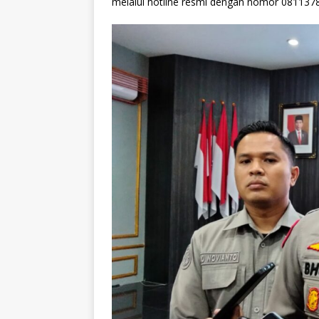
melalui hotline resmi dengan nomor 081137