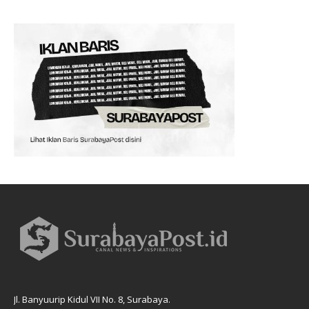
Jl. Banyuurip Kidul VII No. 8, Surabaya.