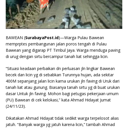
BAWEAN (
SurabayaPost.id
)—Warga Pulau Bawean
memprptes pembangunan jalan poros tengah di Pulau
Bawean yang digarap PT Timbul Jaya. Warga menduga paving
di urug dengan sirtu bercampur tanah liat sehingga licin.
“Situasi keadaan perbaikan dn perluasan jln lingkar Bawean
becek dan licin yg di sebabkan Turunnya hujan, ada sekitar
400M sepanjang jalan licin karna urukan jln faving di Uruk dari
tanah liat atau gunung. Biasanya tanah sirtu yg di buat urukan
dasar Untuk jln faving. Mohon bagi petugas pekerjaan umum
(PU) Bawean di cek kelokasi,” kata Ahmad Hidayat Jumat
(24/11/23).
Dikatakan Ahmad Hidayat tidak sedikit warga terpelosot alias
jatuh. “Banyak warga yg jatuh karena licin,” tambah Ahmad