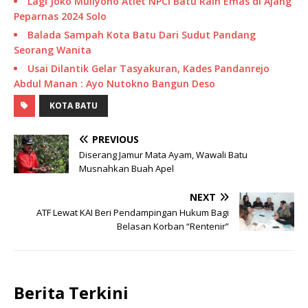
Lagi Joko Muliyono Atlet NPCI Batu Raih Emas di Ajang
Peparnas 2024 Solo
Balada Sampah Kota Batu Dari Sudut Pandang
Seorang Wanita
Usai Dilantik Gelar Tasyakuran, Kades Pandanrejo
Abdul Manan : Ayo Nutokno Bangun Deso
KOTA BATU
PREVIOUS
Diserang Jamur Mata Ayam, Wawali Batu
Musnahkan Buah Apel
NEXT
ATF Lewat KAI Beri Pendampingan Hukum Bagi
Belasan Korban “Rentenir”
Berita Terkini