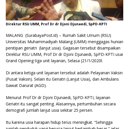
Direktur RSU UMM, Prof Dr dr Djoni Djunaedi, SpPD-KPTI
MALANG (SurabayaPost.id) – Rumah Sakit Umum (RSU)
Universitas Muhammadiyah Malang (UMM) menggagas hunian
penitipan geriatri (lanjut usia). Gagasan tersebut disampaikan
Direktur RSU UMM, Prof Dr dr Djoni Djunaedi, SpPD-KPTI usai
Grand Opening tiga unit layanan, Selasa (21/1/2020l.
Di antara ketiga unit layanan tersebut adalah Pelayanan Vaksin
(Pusat Vaksin). Selain itu Geriatri (Lanjut Usia), dan Ambulans
Gawat Darurat (AGD).
Menurut Prof Dr dr Djoni Djunaedi, SpPD-KPTI, layanan
Geriatri itu sangat penting. Alasannya, pertumbuhan secara
demografi jumlah lanjut usia sekitar 25 persen.
Itu karena usia harapan hidup terus meningkat. “Sehingga
jumlah penduduk yang berusia lanjut bertambah besar,” jelas