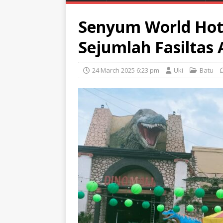
Senyum World Hot
Sejumlah Fasiltas 
24 March 2025 6:23 pm
Uki
Batu