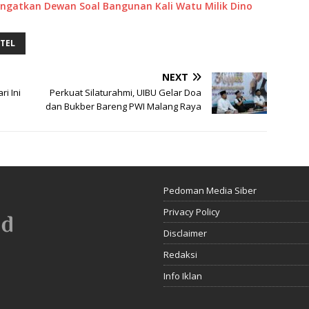
ngatkan Dewan Soal Bangunan Kali Watu Milik Dino
TEL
NEXT
i Ini
Perkuat Silaturahmi, UIBU Gelar Doa
dan Bukber Bareng PWI Malang Raya
Pedoman Media Siber
Privacy Policy
Disclaimer
Redaksi
Info Iklan