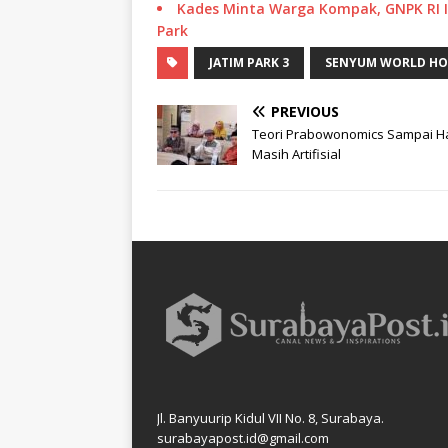
Kades Minta Warga Kompak, GNPK RI I
Park
JATIM PARK 3
SENYUM WORLD HO
PREVIOUS
Teori Prabowonomics Sampai Har
Masih Artifisial
Jl. Banyuurip Kidul VII No. 8, Surabaya.
surabayapost.id@gmail.com