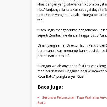
khas dengan yang ditawarkan Room only (tan
ribu,” lanjutnya. Ia katakan sebagai daya ta
and Dance yang mengajak keluarga besar un
tari.
“Kami ingin menghadirkan pengalaman unik di
seperti Zumba, line dance, hingga disco,”tan
Dihari yang sama, Direktur Jatim Park 3 da
berencana akan menampilkan kreasi dance tea
permainan interaktif.
“Dengan wajah anyar dan fasilitas yang len
menjadi destinasi unggulan bagi wisatawan 
Kota Batu,” pungkasnya. (Gus).
Baca Juga:
Serunya Peluncuran Tiga Wahana Anyar
Batu