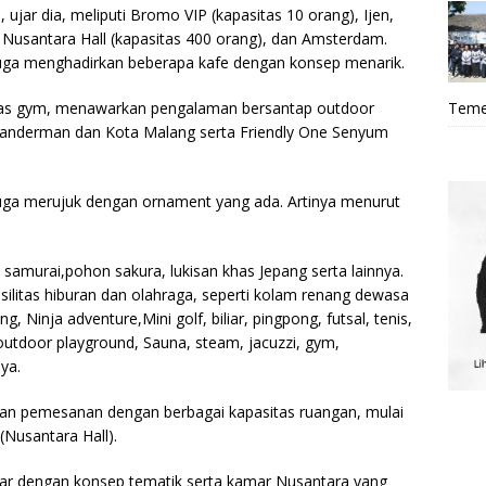
 ujar dia, meliputi Bromo VIP (kapasitas 10 orang), Ijen,
, Nusantara Hall (kapasitas 400 orang), dan Amsterdam.
juga menghadirkan beberapa kafe dengan konsep menarik.
Teme
 atas gym, menawarkan pengalaman bersantap outdoor
anderman dan Kota Malang serta Friendly One Senyum
 juga merujuk dengan ornament yang ada. Artinya menurut
 samurai,pohon sakura, lukisan khas Jepang serta lainnya.
fasilitas hiburan dan olahraga, seperti kolam renang dewasa
g, Ninja adventure,Mini golf, biliar, pingpong, futsal, tenis,
 outdoor playground, Sauna, steam, jacuzzi, gym,
ya.
kan pemesanan dengan berbagai kapasitas ruangan, mulai
(Nusantara Hall).
r dengan konsep tematik serta kamar Nusantara yang