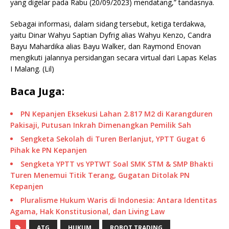
yang digelar pada Rabu (20/09/2023) mendatang,” tandasnya.
Sebagai informasi, dalam sidang tersebut, ketiga terdakwa,
yaitu Dinar Wahyu Saptian Dyfrig alias Wahyu Kenzo, Candra
Bayu Mahardika alias Bayu Walker, dan Raymond Enovan
mengikuti jalannya persidangan secara virtual dari Lapas Kelas
I Malang. (Lil)
Baca Juga:
PN Kepanjen Eksekusi Lahan 2.817 M2 di Karangduren
Pakisaji, Putusan Inkrah Dimenangkan Pemilik Sah
Sengketa Sekolah di Turen Berlanjut, YPTT Gugat 6
Pihak ke PN Kepanjen
Sengketa YPTT vs YPTWT Soal SMK STM & SMP Bhakti
Turen Menemui Titik Terang, Gugatan Ditolak PN
Kepanjen
Pluralisme Hukum Waris di Indonesia: Antara Identitas
Agama, Hak Konstitusional, dan Living Law
ATG
HUKUM
ROBOT TRADING