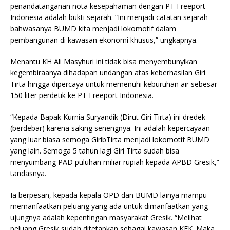
penandatanganan nota kesepahaman dengan PT Freeport
Indonesia adalah bukti sejarah. “Ini menjadi catatan sejarah
bahwasanya BUMD kita menjadi lokomotif dalam
pembangunan di kawasan ekonomi khusus,” ungkapnya.
Menantu KH Ali Masyhuri ini tidak bisa menyembunyikan
kegembiraanya dihadapan undangan atas keberhasilan Giri
Tirta hingga dipercaya untuk memenuhi keburuhan air sebesar
150 liter perdetik ke PT Freeport Indonesia.
“Kepada Bapak Kurnia Suryandik (Dirut Giri Tirta) ini dredek
(berdebar) karena saking senengnya. Ini adalah kepercayaan
yang luar biasa semoga GiribTirta menjadi lokomotif BUMD
yang lain. Semoga 5 tahun lagi Giri Tirta sudah bisa
menyumbang PAD puluhan miliar rupiah kepada APBD Gresik,”
tandasnya.
Ia berpesan, kepada kepala OPD dan BUMD lainya mampu
memanfaatkan peluang yang ada untuk dimanfaatkan yang
ujungnya adalah kepentingan masyarakat Gresik. “Melihat
peluang Gresik sudah ditetapkan sebagai kawasan KEK. Maka