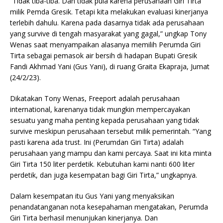
“Tidak tiba-tiba. Dan tidak pula karena perusahaan Giri Tirta
milik Pemda Gresik. Tetapi kita melakukan evaluasi kinerjanya
terlebih dahulu. Karena pada dasarnya tidak ada perusahaan
yang survive di tengah masyarakat yang gagal,” ungkap Tony
Wenas saat menyampaikan alasanya memilih Perumda Giri
Tirta sebagai pemasok air bersih di hadapan Bupati Gresik
Fandi Akhmad Yani (Gus Yani), di ruang Graita Ekapraja, Jumat
(24/2/23).
Dikatakan Tony Wenas, Freeport adalah perusahaan
international, karenanya tidak mungkin mempercayakan
sesuatu yang maha penting kepada perusahaan yang tidak
survive meskipun perusahaan tersebut milik pemerintah. “Yang
pasti karena ada trust. Ini (Perumdan Giri Tirta) adalah
perusahaan yang mampu dan kami percaya. Saat ini kita minta
Giri Tirta 150 liter perdetik. Kebutuhan kami nanti 600 liter
perdetik, dan juga kesempatan bagi Giri Tirta,” ungkapnya.
Dalam kesempatan itu Gus Yani yang menyaksikan
penandatanganan nota kesepahaman mengatakan, Perumda
Giri Tirta berhasil menunjukan kinerjanya. Dan