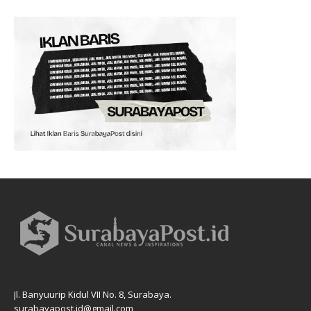
Jl. Banyuurip Kidul VII No. 8, Surabaya.
surabayapost.id@gmail.com