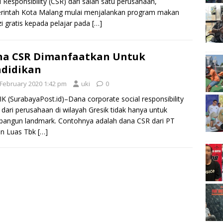
l Responsibility (CSR) dari salah satu perusahaan,
rintah Kota Malang mulai menjalankan program makan
zi gratis kepada pelajar pada
[…]
na CSR Dimanfaatkan Untuk
didikan
 February 2020 1:42 pm
uki
0
K (SurabayaPost.id)–Dana corporate social responsibility
 dari perusahaan di wilayah Gresik tidak hanya untuk
angun landmark. Contohnya adalah dana CSR dari PT
an Luas Tbk
[…]