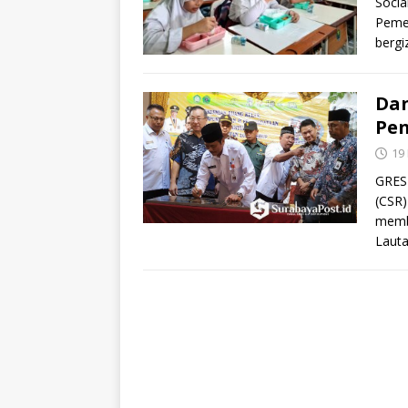
Socia
Peme
bergi
Da
Pen
19
GRESI
(CSR)
memb
Laut