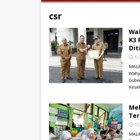
csr
Wal
K3 
Dit
12
MALAN
Wahy
Guber
Kese
Mel
Ter
13
MALA