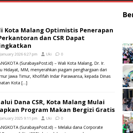
Be
i Kota Malang Optimistis Penerapan
Perkantoran dan CSR Dapat
ingkatkan
 January 2026 6:27 pm
Uki
0
GKOTA (SurabayaPost.id) – Wali Kota Malang, Dr. Ir.
u Hidayat, MM, menyerahkan piagam penghargaan dari
nur Jawa Timur, Khofifah Indar Parawansa, kepada Dinas
hatan Kota
[…]
alui Dana CSR, Kota Malang Mulai
apkan Program Makan Bergizi Gratis
 January 2025 9:11 pm
Uki
0
NGKOTA (SurabayaPost.id) – Melalui dana Corporate