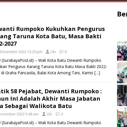
Be
wanti Rumpoko Kukuhkan Pengurus
ang Taruna Kota Batu, Masa Bakti
2-2027
 December 2022 12:20 pm
Uki
0
(SurabayaPost.id) – Wali Kota Batu Dewanti Rumpoko
kan Pengurus Karang Taruna Kota Batu Masa Bakti 2022-
 di Graha Pancasila, Balai Kota Among Tani, Kamis
[…]
tik 58 Pejabat, Dewanti Rumpoko :
un InI Adalah Akhir Masa Jabatan
a Sebagai Walikota Batu
November 2022 5:48 am
Uki
0
(SurabayaPost.id) – Wali Kota Batu Dewanti Rumpoko