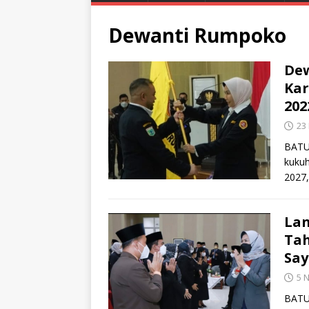
Dewanti Rumpoko
De
Kar
202
23
BATU 
kukuh
2027,
Lan
Tah
Say
5 
BATU 