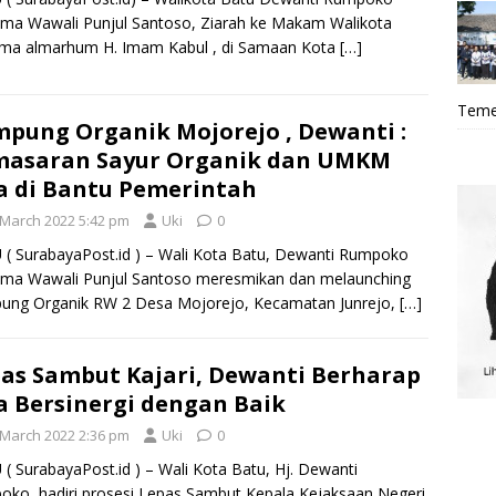
ma Wawali Punjul Santoso, Ziarah ke Makam Walikota
ama almarhum H. Imam Kabul , di Samaan Kota
[…]
Teme
pung Organik Mojorejo , Dewanti :
masaran Sayur Organik dan UMKM
a di Bantu Pemerintah
 March 2022 5:42 pm
Uki
0
( SurabayaPost.id ) – Wali Kota Batu, Dewanti Rumpoko
ama Wawali Punjul Santoso meresmikan dan melaunching
ung Organik RW 2 Desa Mojorejo, Kecamatan Junrejo,
[…]
as Sambut Kajari, Dewanti Berharap
a Bersinergi dengan Baik
 March 2022 2:36 pm
Uki
0
( SurabayaPost.id ) – Wali Kota Batu, Hj. Dewanti
ko, hadiri prosesi Lepas Sambut Kepala Kejaksaan Negeri