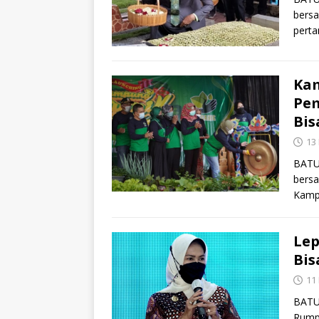
bersa
pert
Kam
Pe
Bis
13
BATU 
bers
Kamp
Lep
Bis
11
BATU 
Rumpo