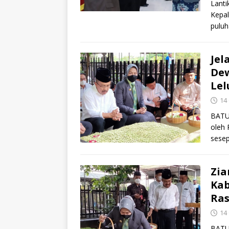
Lanti
Kepal
puluh
Jel
Dew
Lel
14
BATU 
oleh
sesep
Zi
Kab
Ras
14
BATU 