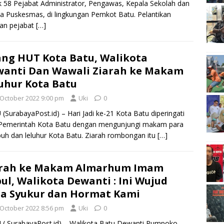
k 58 Pejabat Administrator, Pengawas, Kepala Sekolah dan
a Puskesmas, di lingkungan Pemkot Batu. Pelantikan
an pejabat
[…]
ang HUT Kota Batu, Walikota
anti Dan Wawali Ziarah ke Makam
uhur Kota Batu
 October 2022 9:00 pm
Uki
0
(SurabayaPost.id) – Hari Jadi ke-21 Kota Batu diperingati
 Pemerintah Kota Batu dengan mengunjungi makam para
uh dan leluhur Kota Batu. Ziarah rombongan itu
[…]
arah ke Makam Almarhum Imam
ul, Walikota Dewanti : Ini Wujud
a Syukur dan Hormat Kami
 October 2022 8:56 pm
Uki
0
( SurabayaPost.id) – Walikota Batu Dewanti Rumpoko