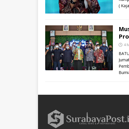
( Kaj
Mus
Pro
4 
BATU 
Jumat
Pemb
Bumi