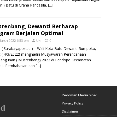
ari ) Batu di Graha Pancasila,
[…]
renbang, Dewanti Berharap
gram Berjalan Optimal
March 2022 6:53 pm
Uki
0
( Surabayapost.id ) – Wali Kota Batu Dewanti Rumpoko,
 ( 4/3/2022) menghadiri Musyawarah Perencanaan
angunan ( Musrenbang) 2022 di Pendopo Kecamatan
aji. Pembahasan dan
[…]
Pedoman Media Siber
Privacy Policy
Disclaimer